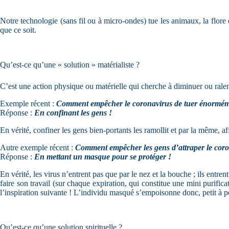
Notre technologie (sans fil ou à micro-ondes) tue les animaux, la flor
que ce soit.
Qu’est-ce qu’une « solution » matérialiste ?
C’est une action physique ou matérielle qui cherche à diminuer ou ral
Exemple récent :
Comment empêcher le coronavirus de tuer énormém
Réponse :
En confinant les gens !
En vérité, confiner les gens bien-portants les ramollit et par la même, 
Autre exemple récent :
Comment empêcher les gens d’attraper le coro
Réponse :
En mettant un masque pour se protéger !
En vérité, les virus n’entrent pas que par le nez et la bouche ; ils ent
faire son travail (sur chaque expiration, qui constitue une mini purific
l’inspiration suivante ! L’individu masqué s’empoisonne donc, petit à pe
Qu’est-ce qu’une solution spirituelle ?