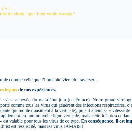
 ? » ?
ode du choix : quel futur voulons-nous ?
ouble comme celle que l’humanité vient de traverser…
des leçons
de nos expériences.
 s’est achevée fin mai-début juin (en France). Notre grand virologue 
porté comme tous les virus qui génèrent des infections respiratoires, c’
ante qui monte quasiment à la verticale), puis il atteint sa « vitesse de
s rapidement en une nouvelle ligne verticale, mais cette fois descendant
 est valable pour tous les virus de ce type.
En conséquence, il est im
Christ est ressuscité, mais les virus JAMAIS !