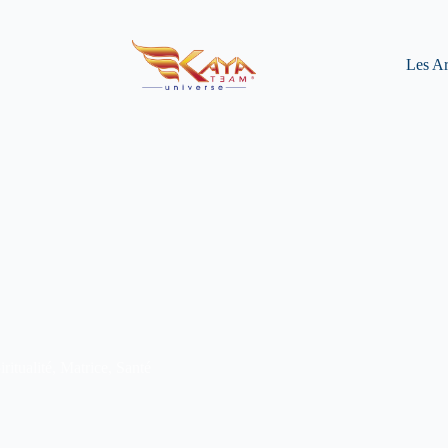
Les Ar
iritualité
,
Matrice
,
Santé