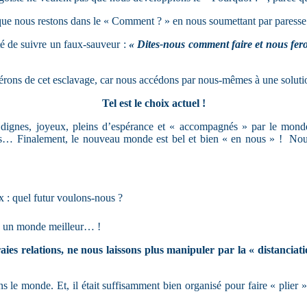
ue nous restons dans le « Comment ? » en nous soumettant par paresse 
té de suivre un faux-sauveur :
« Dites-nous comment faire et nous fero
érons de cet esclavage, car nous accédons par nous-mêmes à une solutio
Tel est le choix actuel !
dignes, joyeux, pleins d’espérance et « accompagnés » par le monde 
es… Finalement, le nouveau monde est bel et bien « en nous » ! Nous
 : quel futur voulons-nous ?
ns un monde meilleur… !
aies relations, ne nous laissons plus manipuler par la « distanciati
s le monde. Et, il était suffisamment bien organisé pour faire « plier 