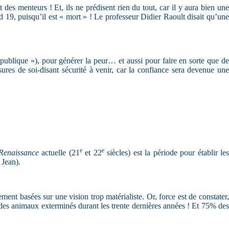
des menteurs ! Et, ils ne prédisent rien du tout, car il y aura bien une
d 19, puisqu’il est « mort » ! Le professeur Didier Raoult disait qu’une
publique »), pour générer la peur… et aussi pour faire en sorte que de
res de soi-disant sécurité à venir, car la confiance sera devenue une
e
e
Renaissance
actuelle (21
et 22
siècles) est la période pour établir le
 Jean).
ment basées sur une vision trop matérialiste. Or, force est de constater,
 des animaux exterminés durant les trente dernières années ! Et 75% des