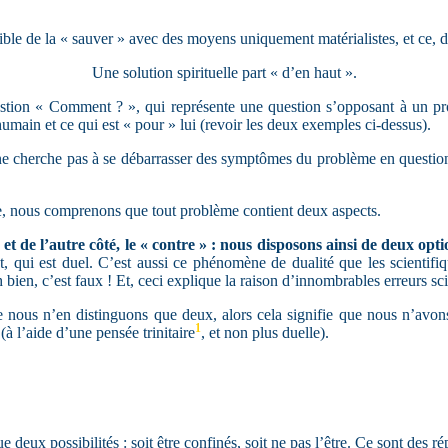
ssible de la « sauver » avec des moyens uniquement matérialistes, et ce, d
Une solution spirituelle part « d’en haut ».
estion « Comment ? », qui représente une question s’opposant à un p
 humain et ce qui est « pour » lui (revoir les deux exemples ci-dessus).
e cherche pas à se débarrasser des symptômes du problème en question. 
se, nous comprenons que tout problème contient deux aspects.
 et de l’autre côté, le « contre » : nous disposons ainsi de deux opti
, qui est duel. C’est aussi ce phénomène de dualité que les scientifiqu
 bien, c’est faux ! Et, ceci explique la raison d’innombrables erreurs sci
e nous n’en distinguons que deux, alors cela signifie que nous n’avons
1
(à l’aide d’une pensée trinitaire
, et non plus duelle).
eux possibilités : soit être confinés, soit ne pas l’être. Ce sont des 