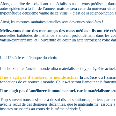
Alors, que dire des soi-disant « spécialistes » qui vous prédisent, dan
autre épidémie à la fin de l’année, mais ce sera celle du nouveau virus 
hypothétique deuxième vague de ce virus, « c’est de la science-fiction !
Ainsi, les mesures sanitaires actuelles sont devenues obsolètes !
Méfiez-vous donc des mensonges des mass médias : ils ont été cr
nouvelles habitudes de méfiance s’ancrent profondément dans les compo
valeur-extraterrestre, et l’ouverture du cœur un acte terrorisant voire d
e
Le 21
siècle est l’époque du choix
Le choix entre l’ancien monde ultra matérialiste et hyper égoïste actu
Il ne s’agit pas d’améliorer le monde actuel
, la
matrice
ou l’anci
fondations de ce nouveau monde. Celles-ci seront l’amour et la frater
Il ne s’agit pas d’améliorer le monde actuel, car le matérialisme 
Trop souvent nous assistons à de soi-disant solutions apportées par certa
avec le recul de ces dernières décennies, que le matérialisme, associé
insectes massacrés au cours de la même période !).