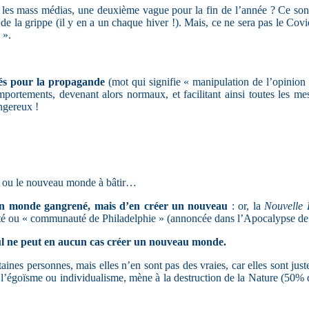
s les mass médias, une deuxième vague pour la fin de l’année ? Ce sont 
de la grippe (il y en a un chaque hiver !). Mais, ce ne sera pas le Covi
 ».
éés pour la propagande
(mot qui signifie « manipulation de l’opinion 
rtements, devenant alors normaux, et facilitant ainsi toutes les mesu
angereux !
el, ou le nouveau monde à bâtir…
en monde gangrené, mais d’en créer un nouveau
: or, la
Nouvelle 
nité ou « communauté de Philadelphie » (annoncée dans l’Apocalypse de
seul ne peut en aucun cas créer un nouveau monde.
ines personnes, mais elles n’en sont pas des vraies, car elles sont juste
 à l’égoïsme ou individualisme, mène à la destruction de la Nature (50%