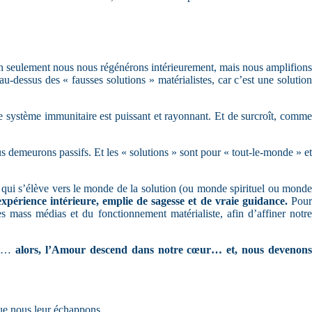
on seulement nous nous régénérons intérieurement, mais nous amplifions
u-dessus des « fausses solutions » matérialistes, car c’est une solution
re système immunitaire est puissant et rayonnant. Et de surcroît, comme
demeurons passifs. Et les « solutions » sont pour « tout-le-monde » et
 qui s’élève vers le monde de la solution (ou monde spirituel ou monde
expérience intérieure, emplie de sagesse et de vraie guidance.
Pou
es mass médias et du fonctionnement matérialiste, afin d’affiner notre
ent…
alors, l’Amour descend dans notre cœur… et, nous devenon
que nous leur échappons.