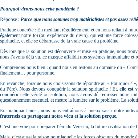
Pourquoi vivons-nous cette pandémie ?
Réponse :
Parce que nous sommes trop matérialistes et pas assez rel
Pratique concrète : En méditant régulièrement, et en nous reliant à notr
également notre foi (ou expérience du divin), qui est une force colossal
spirituelle, et elle se débarrasse de la vraie cause du problème.
Dès lors que la solution est découverte et mise en pratique, nous trou
nous l’avons déjà vu, ce masque affaiblit nos systèmes immunitaire et r
Comprenons-nous bien : quand nous en restons au domaine du « Comment 
finalement… pour personne.
En revanche, lorsque nous choisissons de répondre au « Pourquoi ? », 
du Père). Nous devons conquérir la solution spirituelle ! Et,
elle est
conquérir cette vérité ou solution, nous avons dû redresser notre ind
questionnement essentiel, et mettre la lumière sur le problème. La solutio
En pratiquant ainsi, nous nous entraînons à mieux saisir notre indiv
fraternels en partageant notre vécu et la solution perçue.
C’est une voie pour préparer l’ère du Verseau, la future civilisation de
Mais, c’est aussi la raison pour laquelle les forces obscures du monde