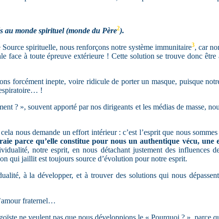
2
iés au monde spirituel (monde du Père
).
3
e Source spirituelle, nous renforçons notre système immunitaire
, car n
e face à toute épreuve extérieure ! Cette solution se trouve donc être a
vons forcément inepte, voire ridicule de porter un masque, puisque not
espiratoire… !
? », souvent apporté par nos dirigeants et les médias de masse, nous 
cela nous demande un effort intérieur : c’est l’esprit que nous sommes
 vraie parce qu’elle constitue pour nous un authentique vécu, une 
ividualité, notre esprit, en nous détachant justement des influences d
n qui jaillit est toujours source d’évolution pour notre esprit.
idualité, à la développer, et à trouver des solutions qui nous dépass
 l’amour fraternel…
 égoïste ne veulent pas que nous développions le « Pourquoi ? », parce 