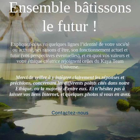
Ensemble bâtissons
le futur !
Expliquez-nous en quelques lignes l’identité de votre société
ou activité, ses raisons d’être, son fonctionnement actuel et
futur (vos perspectives éventuelles), et en quoi vos valeurs et
votre éthique créatrice rejoignent celles du Kaya Team
Universe.
Merci de veiller à y intégrer clairement les réponses et
précisions, concernant les différents points cités dans notre
Ethique, ou la majorité d’entre eux. Et n’hésitez pas à
laisser vos liens Internet, et quelques photos si vous en avez.
Contactez-nous