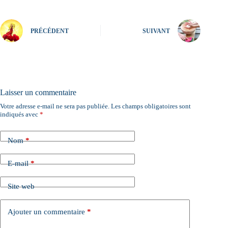
PRÉCÉDENT
SUIVANT
Laisser un commentaire
Votre adresse e-mail ne sera pas publiée.
Les champs obligatoires sont
A
indiqués avec
*
l
t
e
Nom
*
r
n
a
E-mail
*
t
i
Site web
v
e
:
Ajouter un commentaire
*