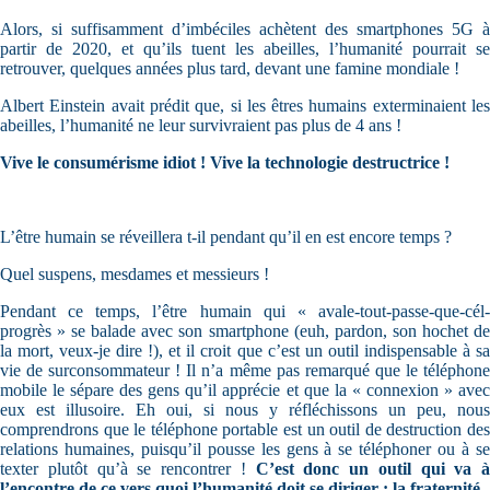
Alors, si suffisamment d’imbéciles achètent des smartphones 5G à
partir de 2020, et qu’ils tuent les abeilles, l’humanité pourrait se
retrouver, quelques années plus tard, devant une famine mondiale !
Albert Einstein avait prédit que, si les êtres humains exterminaient les
abeilles, l’humanité ne leur survivraient pas plus de 4 ans !
Vive le consumérisme idiot ! Vive la technologie destructrice !
L’être humain se réveillera t-il pendant qu’il en est encore temps ?
Quel suspens, mesdames et messieurs !
Pendant ce temps, l’être humain qui « avale-tout-passe-que-cél-
progrès » se balade avec son smartphone (euh, pardon, son hochet de
la mort, veux-je dire !), et il croit que c’est un outil indispensable à sa
vie de surconsommateur ! Il n’a même pas remarqué que le téléphone
mobile le sépare des gens qu’il apprécie et que la « connexion » avec
eux est illusoire. Eh oui, si nous y réfléchissons un peu, nous
comprendrons que le téléphone portable est un outil de destruction des
relations humaines, puisqu’il pousse les gens à se téléphoner ou à se
texter plutôt qu’à se rencontrer !
C’est donc un outil qui va à
l’encontre de ce vers quoi l’humanité doit se diriger : la fraternité.