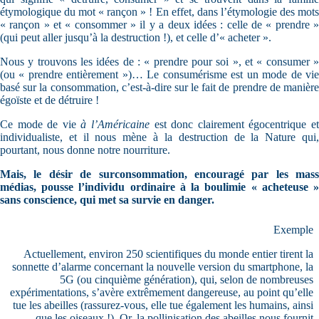
étymologique du mot « rançon » ! En effet, dans l’étymologie des mots
« rançon » et « consommer » il y a deux idées : celle de « prendre »
(qui peut aller jusqu’à la destruction !), et celle d’« acheter ».
Nous y trouvons les idées de : « prendre pour soi », et « consumer »
(ou « prendre entièrement »)… Le consumérisme est un mode de vie
basé sur la consommation, c’est-à-dire sur le fait de prendre de manière
égoïste et de détruire !
Ce mode de vie
à l’Américaine
est donc clairement égocentrique e
individualiste, et il nous mène à la destruction de la Nature qui,
pourtant, nous donne notre nourriture.
Mais, le désir de surconsommation, encouragé par les mass
médias, pousse l’individu ordinaire à la boulimie « acheteuse »
sans conscience, qui met sa survie en danger.
Exemple
Actuellement, environ 250 scientifiques du monde entier tirent la
sonnette d’alarme concernant la nouvelle version du smartphone, la
5G (ou cinquième génération), qui, selon de nombreuses
expérimentations, s’avère extrêmement dangereuse, au point qu’elle
tue les abeilles (rassurez-vous, elle tue également les humains, ainsi
que les oiseaux !). Or, la pollinisation des abeilles nous fournit