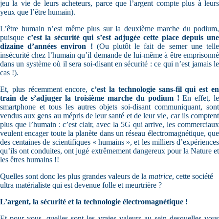
jeu la vie de leurs acheteurs, parce que l’argent compte plus à leurs
yeux que l’être humain).
L’être humain n’est même plus sur la deuxième marche du podium,
puisque
c’est la sécurité qui s’est adjugée cette place depuis un
dizaine d’années environ !
(Ou plutôt le fait de semer une tell
insécurité chez l’humain qu’il demande de lui-même à être emprisonné
dans un système où il sera soi-disant en sécurité : ce qui n’est jamais le
cas !).
Et, plus récemment encore,
c’est la technologie sans-fil qui est e
train de s’adjuger la troisième marche du podium !
En effet, l
smartphone et tous les autres objets soi-disant communiquant, sont
vendus aux gens au mépris de leur santé et de leur vie, car ils comptent
plus que l’humain : c’est clair, avec la 5G qui arrive, les commerciaux
veulent encager toute la planète dans un réseau électromagnétique, que
des centaines de scientifiques « humains », et les milliers d’expériences
qu’ils ont conduites, ont jugé extrêmement dangereux pour la Nature et
les êtres humains !!
Quelles sont donc les plus grandes valeurs de la
matrice
, cette société
ultra matérialiste qui est devenue folle et meurtrière ?
L’argent, la sécurité et la technologie électromagnétique !
Et pour vous, quelles sont les vraies valeurs au sein desquelles vous