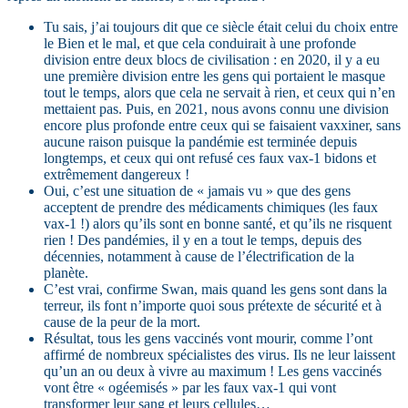
Tu sais, j’ai toujours dit que ce siècle était celui du choix entre
le Bien et le mal, et que cela conduirait à une profonde
division entre deux blocs de civilisation : en 2020, il y a eu
une première division entre les gens qui portaient le masque
tout le temps, alors que cela ne servait à rien, et ceux qui n’en
mettaient pas. Puis, en 2021, nous avons connu une division
encore plus profonde entre ceux qui se faisaient vaxxiner, sans
aucune raison puisque la pandémie est terminée depuis
longtemps, et ceux qui ont refusé ces faux vax-1 bidons et
extrêmement dangereux !
Oui, c’est une situation de « jamais vu » que des gens
acceptent de prendre des médicaments chimiques (les faux
vax-1 !) alors qu’ils sont en bonne santé, et qu’ils ne risquent
rien ! Des pandémies, il y en a tout le temps, depuis des
décennies, notamment à cause de l’électrification de la
planète.
C’est vrai, confirme Swan, mais quand les gens sont dans la
terreur, ils font n’importe quoi sous prétexte de sécurité et à
cause de la peur de la mort.
Résultat, tous les gens vaccinés vont mourir, comme l’ont
affirmé de nombreux spécialistes des virus. Ils ne leur laissent
qu’un an ou deux à vivre au maximum ! Les gens vaccinés
vont être « ogéemisés » par les faux vax-1 qui vont
transformer leur sang et leurs cellules…