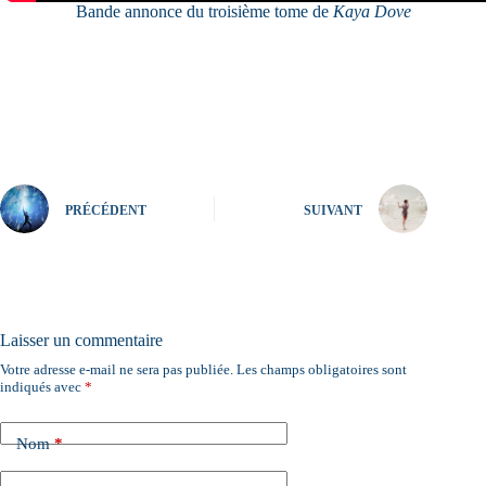
Bande annonce du troisième tome de
Kaya Dove
PRÉCÉDENT
SUIVANT
Laisser un commentaire
Votre adresse e-mail ne sera pas publiée.
Les champs obligatoires sont
A
indiqués avec
*
l
t
e
Nom
*
r
n