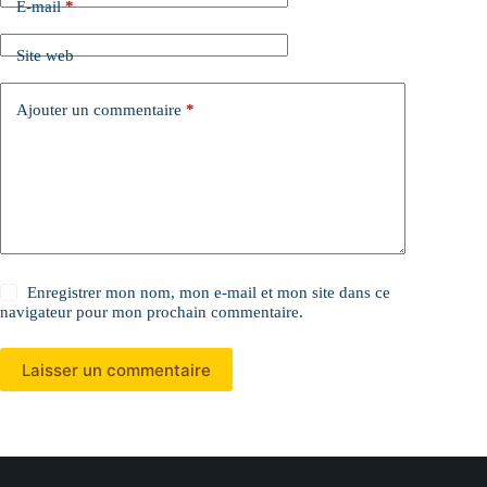
a
E-mail
*
t
i
Site web
v
e
:
Ajouter un commentaire
*
Enregistrer mon nom, mon e-mail et mon site dans ce
navigateur pour mon prochain commentaire.
Laisser un commentaire