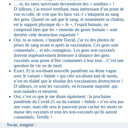
… et, les rares survivants deviendront des « zombies » !
D’ailleurs, j’ai trouvé terrifiant, mais intéressant d’un point de
vue occulte, de voir que les faux vax-1 s’attaquent au sang
des gens. Quand on sait que le sang, et notamment sa chaleur,
est le support physique du « Je », l’esprit humain, on
comprend bien que les « ennemis du genre humain » sont
derrière cette destruction organisée !
Oui, tu as raison, s’inquiète David, j’ai vu des photos de
prises de sang avant et après la vaxxination. Ces gens sont
contaminés… et très contagieux. Les gens non-vaxxinés
doivent impérativement demeurer à distance des gens
vaxxinés sous peine d’être contaminés à leur tour…C’est une
question de vie ou de mort.
Exact. Et la soi-disant nouvelle pandémie ou 4ème vague
avec le variant « bidule » qui crée soi-disant tant de morts,
n’est en réalité que le résultat des vaxxinations destructrices !
D’ailleurs, ce sont les vaxxinés, en écrasante majorité, qui
sont malades et meurent.
Oui, c’est ce que je me disais également : la prochaine
pandémie du Covid-21 ou du variant « bidule » n’en sera pas
une vraie, mais elle sera le paravent pour cacher les morts en
masse des vaxxinés et tous les non-vaxxinés qu’ils auront
contaminés. Terrific !
Swan, songeur :