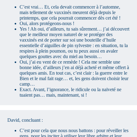
C’est vrai… Et, cela devait commencer à l’automne,
mais tellement de vaxxinés meurent déjà depuis le
printemps, que cela pourrait commencer dès cet été !
Oui, alors protégeons-nous !
Yes ! Ah oui, d’ailleurs, tu sais sûrement… j’ai découvert
que le meilleur moyen naturel de se protéger des
vaxxinés est de porter sur soi une bouteille d’huile
essentielle d’aiguilles de pin sylvestre : en situation, tu la
respires à plein poumon, ou tu peux aussi en avaler
quelques gouttes avec du miel au besoin…
Oui, j’ai eu vent de ce remède ! Cela me semble une
bonne idée, d’ailleurs j’en ai déjà acheté et même offert à
quelques amis. En tout cas, c’est clair : la guerre entre le
Bien et le mal fait rage… et, les gens doivent choisir leur
camp…
Exact. Avant, l’ignorance, le ridicule ou la naïveté ne
tuaient pas… mais, maintenant, si !
David, concluant :
C’est pour cela que nous nous battons : pour réveiller les
gens, pour les inciter à utiliser leur libre arbitre et leur