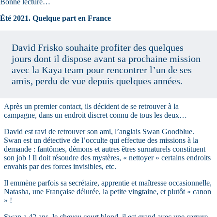
Bonne lecture…
Été 2021. Quelque part en France
David Frisko souhaite profiter des quelques
jours dont il dispose avant sa prochaine mission
avec la Kaya team pour rencontrer l’un de ses
amis, perdu de vue depuis quelques années.
Après un premier contact, ils décident de se retrouver à la
campagne, dans un endroit discret connu de tous les deux…
David est ravi de retrouver son ami, l’anglais Swan Goodblue.
Swan est un détective de l’occulte qui effectue des missions à la
demande : fantômes, démons et autres êtres surnaturels constituent
son job ! Il doit résoudre des mystères, « nettoyer » certains endroits
envahis par des forces invisibles, etc.
Il emmène parfois sa secrétaire, apprentie et maîtresse occasionnelle,
Natasha, une Française délurée, la petite vingtaine, et plutôt « canon
» !
Swan a 42 ans, le cheveu court blond, il est grand avec une carrure