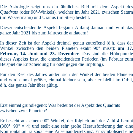
Die Astrologie zeigt uns ein ähnliches Bild mit dem Aspekt des
Quadrats
(oder 90°-Winkels), welcher im Jahr 2021 zwischen Saturn
(im Wassermann) und Uranus (im Stier) besteht.
Dieser entscheidende Aspekt begann Anfang Januar und wird das
ganze Jahr 2021 bis zum Jahresende andauern!
In dieser Zeit ist der Aspekt dreimal genau zutreffend (d.h. dass der
Winkel zwischen den beiden Planeten exakt 90° misst):
am 17
Februar, 14. Juni und 23. Dezember
. Das sind die Höhepunkt
dieses Aspekts bzw. die entscheidendsten Perioden (im Februar zum
Beispiel die Entscheidung für oder gegen die Impfung).
Für den Rest des Jahres ändert sich der Winkel der beiden Planeten
und wird einmal größer, einmal kleiner sein, aber er bleibt im Orbit,
d.h. das ganze Jahr über gültig.
Erst einmal grundlegend: Was bedeutet der Aspekt des Quadrats
zwischen zwei Planeten?
Er besteht aus einem 90° Winkel, der folglich auf der Zahl 4 beruht
(360°: 90° = 4) und stellt eine sehr große Herausforderung dar, eine
Konfrontation, ja sogar eine Auseinandersetzung. Er symbolisiert eine