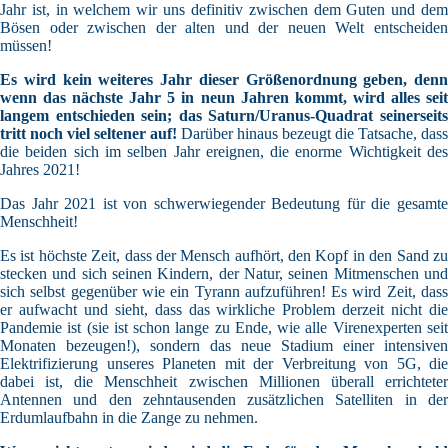
Jahr ist, in welchem wir uns definitiv zwischen dem Guten und dem
Bösen oder zwischen der alten und der neuen Welt entscheiden
müssen!
Es wird kein weiteres Jahr dieser Größenordnung geben, denn
wenn das nächste Jahr 5 in neun Jahren kommt, wird alles seit
langem entschieden sein; das Saturn/Uranus-Quadrat seinerseits
tritt noch viel seltener auf!
Darüber hinaus bezeugt die Tatsache, dass
die beiden sich im selben Jahr ereignen, die enorme Wichtigkeit des
Jahres 2021!
Das Jahr 2021 ist von schwerwiegender Bedeutung für die gesamte
Menschheit!
Es ist höchste Zeit, dass der Mensch aufhört, den Kopf in den Sand zu
stecken und sich seinen Kindern, der Natur, seinen Mitmenschen und
sich selbst gegenüber wie ein Tyrann aufzuführen! Es wird Zeit, dass
er aufwacht und sieht, dass das wirkliche Problem derzeit nicht die
Pandemie ist (sie ist schon lange zu Ende, wie alle Virenexperten seit
Monaten bezeugen!), sondern das neue Stadium einer intensiven
Elektrifizierung unseres Planeten mit der Verbreitung von 5G, die
dabei ist, die Menschheit zwischen Millionen überall errichteter
Antennen und den zehntausenden zusätzlichen Satelliten in der
Erdumlaufbahn in die Zange zu nehmen.