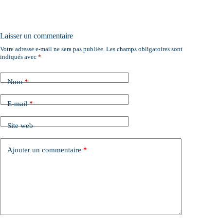
Laisser un commentaire
Votre adresse e-mail ne sera pas publiée.
Les champs obligatoires sont
A
indiqués avec
*
l
t
e
Nom
*
r
n
a
E-mail
*
t
i
Site web
v
e
:
Ajouter un commentaire
*