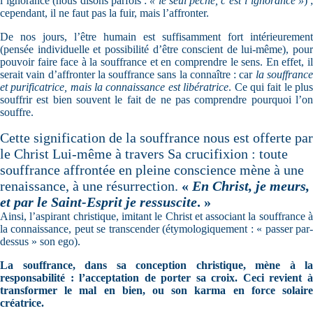
l’ignorance (nous disons parfois :
« le seul péché, c’est l’ignorance »
) ;
cependant, il ne faut pas la fuir, mais l’affronter.
De nos jours, l’être humain est suffisamment fort intérieurement
(pensée individuelle et possibilité d’être conscient de lui-même), pour
pouvoir faire face à la souffrance et en comprendre le sens. En effet, il
serait vain d’affronter la souffrance sans la connaître : car
la souffranc
et purificatrice, mais la connaissance est libératrice
. Ce qui fait le plu
souffrir est bien souvent le fait de ne pas comprendre pourquoi l’on
souffre.
Cette signification de la souffrance nous est offerte par
le Christ Lui-même à travers Sa crucifixion : toute
souffrance affrontée en pleine conscience mène à une
renaissance, à une résurrection.
«
En Christ, je meurs,
et par le Saint-Esprit je ressuscite
. »
Ainsi, l’aspirant christique, imitant le Christ et associant la souffrance à
la connaissance, peut se transcender (étymologiquement : « passer par-
dessus » son ego).
La souffrance, dans sa conception christique, mène à la
responsabilité : l’acceptation de porter sa croix. Ceci revient à
transformer le mal en bien, ou son karma en force solaire
créatrice.