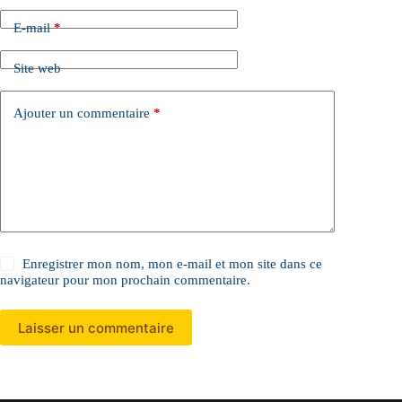
n
a
E-mail
*
t
i
Site web
v
e
:
Ajouter un commentaire
*
Enregistrer mon nom, mon e-mail et mon site dans ce
navigateur pour mon prochain commentaire.
Laisser un commentaire