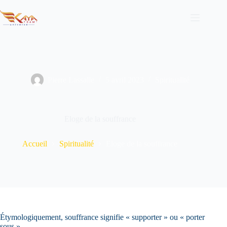
Passer
au
contenu
Pierre Lassalle
5 avril 2023
Spiritualité
Eloge de la souffrance
Accueil
Spiritualité
Eloge de la souffrance
Étymologiquement, souffrance signifie « supporter » ou « porter
sous ».