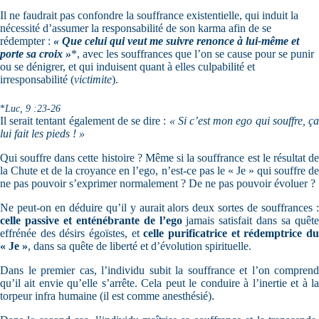
Il ne faudrait pas confondre la souffrance existentielle, qui induit la
nécessité d’assumer la responsabilité de son karma afin de se
rédempter :
« Que celui qui veut me suivre renonce à lui-même et
porte sa croix »
*, avec les souffrances que l’on se cause pour se punir
ou se dénigrer, et qui induisent quant à elles culpabilité et
irresponsabilité (
victimite
).
*
Luc, 9 :23-26
Il serait tentant également de se dire :
« Si c’est mon ego qui souffre, ç
lui fait les pieds ! »
Qui souffre dans cette histoire ? Même si la souffrance est le résultat de
la Chute et de la croyance en l’ego, n’est-ce pas le « Je » qui souffre de
ne pas pouvoir s’exprimer normalement ? De ne pas pouvoir évoluer ?
Ne peut-on en déduire qu’il y aurait alors deux sortes de souffrances :
celle passive et enténébrante de l’ego
jamais satisfait dans sa quête
effrénée des désirs égoïstes, et
celle purificatrice et rédemptrice d
« Je »
, dans sa quête de liberté et d’évolution spirituelle.
Dans le premier cas, l’individu subit la souffrance et l’on comprend
qu’il ait envie qu’elle s’arrête. Cela peut le conduire à l’inertie et à la
torpeur infra humaine (il est comme anesthésié).