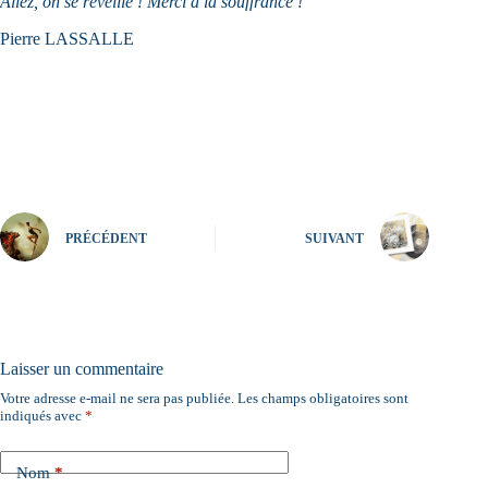
Allez, on se réveille ! Merci à la souffrance !
Pierre LASSALLE
PRÉCÉDENT
SUIVANT
Laisser un commentaire
Votre adresse e-mail ne sera pas publiée.
Les champs obligatoires sont
A
indiqués avec
*
l
t
e
Nom
*
r