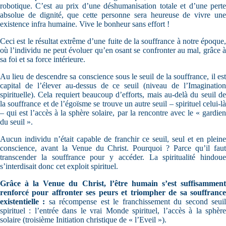
robotique. C’est au prix d’une déshumanisation totale et d’une perte
absolue de dignité, que cette personne sera heureuse de vivre une
existence infra humaine. Vive le bonheur sans effort !
Ceci est le résultat extrême d’une fuite de la souffrance à notre époque,
où l’individu ne peut évoluer qu’en osant se confronter au mal, grâce à
sa foi et sa force intérieure.
Au lieu de descendre sa conscience sous le seuil de la souffrance, il est
capital de l’élever au-dessus de ce seuil (niveau de l’Imagination
spirituelle). Cela requiert beaucoup d’efforts, mais au-delà du seuil de
la souffrance et de l’égoïsme se trouve un autre seuil – spirituel celui-là
– qui est l’accès à la sphère solaire, par la rencontre avec le « gardien
du seuil ».
Aucun individu n’était capable de franchir ce seuil, seul et en pleine
conscience, avant la Venue du Christ. Pourquoi ? Parce qu’il faut
transcender la souffrance pour y accéder. La spiritualité hindoue
s’interdisait donc cet exploit spirituel.
Grâce à la Venue du Christ, l’être humain s’est suffisamment
renforcé pour affronter ses peurs et triompher de sa souffrance
existentielle :
sa récompense est le franchissement du second seui
spirituel : l’entrée dans le vrai Monde spirituel, l’accès à la sphère
solaire (troisième Initiation christique de « l’Eveil »).