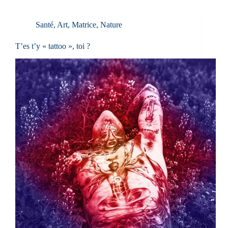
Santé
,
Art
,
Matrice
,
Nature
T’es t’y « tattoo », toi ?