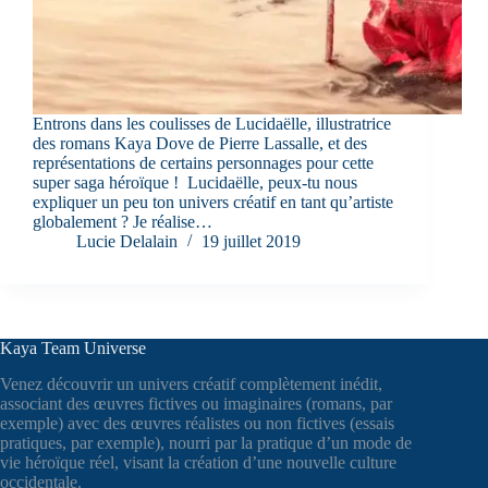
Entrons dans les coulisses de Lucidaëlle, illustratrice
des romans Kaya Dove de Pierre Lassalle, et des
représentations de certains personnages pour cette
super saga héroïque ! Lucidaëlle, peux-tu nous
expliquer un peu ton univers créatif en tant qu’artiste
globalement ? Je réalise…
Lucie Delalain
19 juillet 2019
Kaya Team Universe
Venez découvrir un univers créatif complètement inédit,
associant des œuvres fictives ou imaginaires (romans, par
exemple) avec des œuvres réalistes ou non fictives (essais
pratiques, par exemple), nourri par la pratique d’un mode de
vie héroïque réel, visant la création d’une nouvelle culture
occidentale.