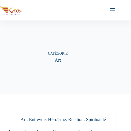
Passer
au
contenu
CATÉGORIE
Art
Art
,
Entrevue
,
Héroïsme
,
Relation
,
Spiritualité