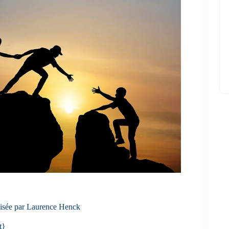
isée par Laurence Henck
t}