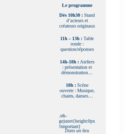
Le programme
Dès 10h30 :
Stand
d’acteurs et
créateurs originaux
11h – 13h :
Table
ronde :
question/réponses
14h-18h :
Ateliers
: présentation et
démonstration…
18h :
Scène
ouverte : Musique,
chants, danses…
.stk-
gejunet{height:0px
!important}
Dans un lieu