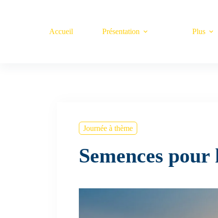
Passer
au
contenu
Accueil
Présentation
Plus
Journée à thème
Semences pour