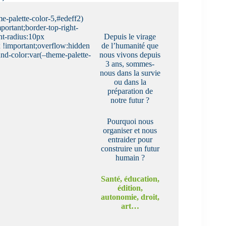
e-palette-color-5,#edeff2)
portant;border-top-right-
ht-radius:10px
Depuis le virage
x !important;overflow:hidden
de l’humanité que
nd-color:var(–theme-palette-
nous vivons depuis
3 ans, sommes-
nous dans la survie
ou dans la
préparation de
notre futur ?
Pourquoi nous
organiser et nous
entraider pour
construire un futur
humain ?
Santé, éducation,
édition,
autonomie, droit,
art…