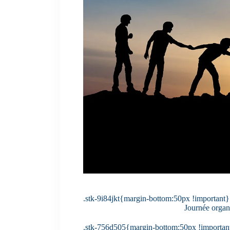
.stk-9i84jkt{margin-bottom:50px !important}
Journée organ
.stk-756d505{margin-bottom:50px !importan