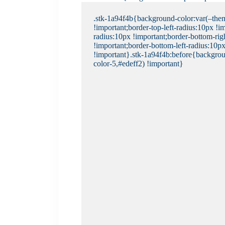
.stk-1a94f4b{background-color:var(–them
!important;border-top-left-radius:10px !im
radius:10px !important;border-bottom-rig
!important;border-bottom-left-radius:10p
!important}.stk-1a94f4b:before{backgrou
color-5,#edeff2) !important}